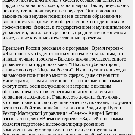
гордостью за наших людей, за наш народ. Такие, безусловно,
не отступят, не подведут и не предадут. Они и должны
выходить на ведущие позиции и в системе образования и
воспитания молодежи, и в общественных объединениях, в
госкомпаниях, бизнесе, в государственном и муниципальном
управлении, возглавлять регионы, предприятия в конечном
итоге, самые крупные отечественные проекты».
Президент России рассказал о программе «Время героев»:
«Эта программа будет строиться по тем же стандартам, что
и наши лучшие проекты – Высшая школа государственного
управления, которую называют “Школой губернаторов”,
а также конкурс “Лидеры России”. Их выпускники выходят
на высокие позиции во многих сферах, даже становятся
министрами, главами регионов. Участниками программы
смогут стать военнослужащие и ветераны с высшим
образованием и управленческим опытом независимо
от звания и должности. Главное, это должны быть люди,
которые проявили свои лучшие качества, показали, что умеют
вести за собой товарищей», – заключил Владимир Путин.
Ректор Мастерской управления «Сенеж» Андрей Бетин
рассказал о целях «Времени героев»: «Задачей программы
является подготовка высококвалифицированных,
компетентных руководителей из числа действующих и
бывших военнослужащих для последующей работы в органах