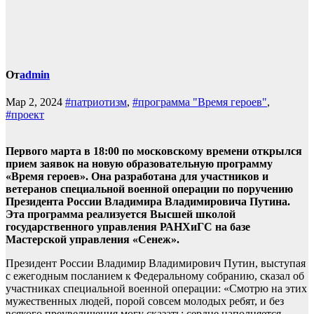
От
admin
Мар 2, 2024
#патриотизм
,
#программа "Время героев"
,
#проект
Первого марта в 18:00 по московскому времени открылся
прием заявок на новую образовательную программу
«Время героев». Она разработана для участников и
ветеранов специальной военной операции по поручению
Президента России Владимира Владимировича Путина.
Эта программа реализуется Высшей школой
государственного управления РАНХиГС на базе
Мастерской управления «Сенеж».
Президент России Владимир Владимирович Путин, выступая
с ежегодным посланием к Федеральному собранию, сказал об
участниках специальной военной операции: «Смотрю на этих
мужественных людей, порой совсем молодых ребят, и без
всякого преувеличения могу сказать: сердце наполняется