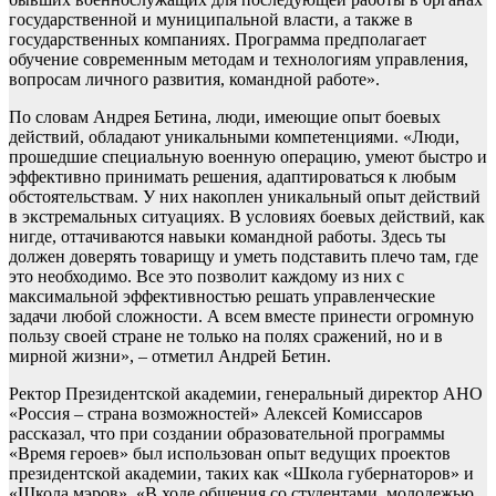
государственной и муниципальной власти, а также в
государственных компаниях. Программа предполагает
обучение современным методам и технологиям управления,
вопросам личного развития, командной работе».
По словам Андрея Бетина, люди, имеющие опыт боевых
действий, обладают уникальными компетенциями. «Люди,
прошедшие специальную военную операцию, умеют быстро и
эффективно принимать решения, адаптироваться к любым
обстоятельствам. У них накоплен уникальный опыт действий
в экстремальных ситуациях. В условиях боевых действий, как
нигде, оттачиваются навыки командной работы. Здесь ты
должен доверять товарищу и уметь подставить плечо там, где
это необходимо. Все это позволит каждому из них с
максимальной эффективностью решать управленческие
задачи любой сложности. А всем вместе принести огромную
пользу своей стране не только на полях сражений, но и в
мирной жизни», – отметил Андрей Бетин.
Ректор Президентской академии, генеральный директор АНО
«Россия – страна возможностей» Алексей Комиссаров
рассказал, что при создании образовательной программы
«Время героев» был использован опыт ведущих проектов
президентской академии, таких как «Школа губернаторов» и
«Школа мэров». «В ходе общения со студентами, молодежью