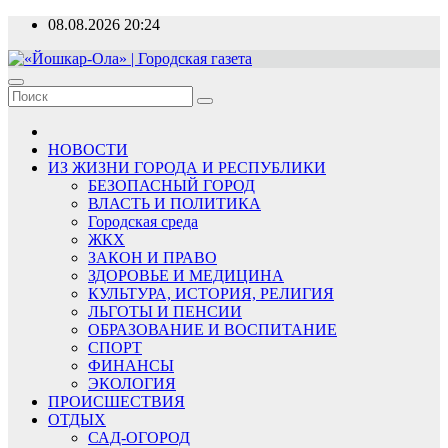
Перейти
08.08.2026
20:24
к
содержимому
«Йошкар-Ола» | Городская газета
Новости, события, люди
НОВОСТИ
ИЗ ЖИЗНИ ГОРОДА И РЕСПУБЛИКИ
БЕЗОПАСНЫЙ ГОРОД
ВЛАСТЬ И ПОЛИТИКА
Городская среда
ЖКХ
ЗАКОН И ПРАВО
ЗДОРОВЬЕ И МЕДИЦИНА
КУЛЬТУРА, ИСТОРИЯ, РЕЛИГИЯ
ЛЬГОТЫ И ПЕНСИИ
ОБРАЗОВАНИЕ И ВОСПИТАНИЕ
СПОРТ
ФИНАНСЫ
ЭКОЛОГИЯ
ПРОИСШЕСТВИЯ
ОТДЫХ
САД-ОГОРОД