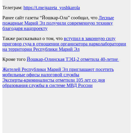
Телеграм:
https://t.me/gazeta_yoshkarola
Ранее сайт газеты “Йошкар-Ола” сообщал, что
Лесные
пожарные Марий Эл получили современную технику
благодаря нацпроекту
Также рассказывал о том, что
вступил в законную силу
приговор суда в отношении организатора нарколаборатории
на территории Республики Марий Эл
Кроме того
Йошкар-Олинская ТЭЦ-2 отметила 40-летие
Навигация
Жителей Республики Марий Эл приглашают посетить
мобильные офисы налоговой службы
по
Эксперты-криминалисты отметили 105 лет со дня
записям
образования службы в системе МВД России