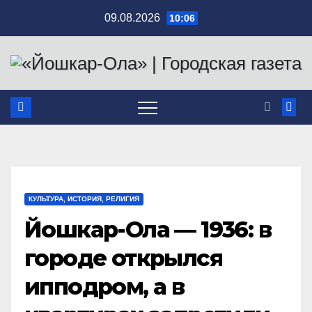
Перейти
09.08.2026
10:06
к
содержимому
КУЛЬТУРА, ИСТОРИЯ, РЕЛИГИЯ
Йошкар-Ола — 1936: в
городе открылся
ипподром, а в