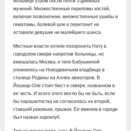
больнице утром после почти 3-дневных
мучений. Множественные переломы костей,
включая позвоночник, множественные ушибы и
гематомы, болевой шок и перитонит не
оставили девушке ни малейшего шанса.
Местные власти хотели похоронить Нату в
городском сквере напротив больницы, но
вмешалась Москва, и тело Бабушкиной
упокоилось на Новодевичьем кладбище в
столице Родины на Аллее авиаторов. В
Йошкар-Оле стоит бюст в сквере, названном в
ее честь. И всего этого могло бы не быть, если
бы парашютистка не согласилась на второй,
ставший роковым, прыжок. Ее именем в городе
был назван аэроклуб.
Тем не менее жизнь шла. В Йошкар-Оле