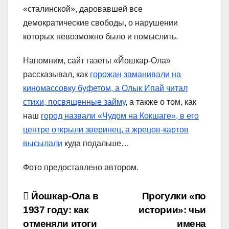
«сталинской», даровавшей все
демократические свободы, о нарушении
которых невозможно было и помыслить.
Напомним, сайт газеты «Йошкар-Ола»
рассказывал, как
горожан заманивали на
киномассовку буфетом, а Олык Ипай читал
стихи, посвященные займу
, а также о том, как
наш
город назвали «Чудом на Кокшаге», в его
центре открыли зверинец, а жрецов-картов
высылали
куда подальше…
Фото предоставлено автором.
Навигация
Йошкар-Ола в
Прогулки «по
1937 году: как
истории»: чьи
по
отменяли итоги
имена