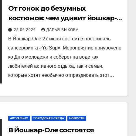
От гонок до безумных
костюмов: чем удивит йошкар-
олинский сапфестиваль
25.06.2026
ДАРЬЯ БЫКОВА
В Йошкар-Оле 27 июня состоится фестиваль
сапсерфинга «Yo Sup». Мероприятие приурочено
ко Дню молодежи и соберет на воде как
любителей активного отдыха, так и семьи,
которые хотят необычно отпраздновать этот…
АКТУАЛЬНО
ГОРОДСКАЯ СРЕДА
НОВОСТИ
В Йошкар-Оле состоятся