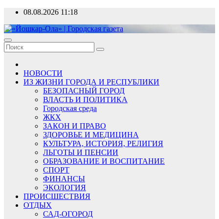
Перейти
08.08.2026
11:18
к
содержимому
«Йошкар-Ола» | Городская газета
Новости, события, люди
НОВОСТИ
ИЗ ЖИЗНИ ГОРОДА И РЕСПУБЛИКИ
БЕЗОПАСНЫЙ ГОРОД
ВЛАСТЬ И ПОЛИТИКА
Городская среда
ЖКХ
ЗАКОН И ПРАВО
ЗДОРОВЬЕ И МЕДИЦИНА
КУЛЬТУРА, ИСТОРИЯ, РЕЛИГИЯ
ЛЬГОТЫ И ПЕНСИИ
ОБРАЗОВАНИЕ И ВОСПИТАНИЕ
СПОРТ
ФИНАНСЫ
ЭКОЛОГИЯ
ПРОИСШЕСТВИЯ
ОТДЫХ
САД-ОГОРОД