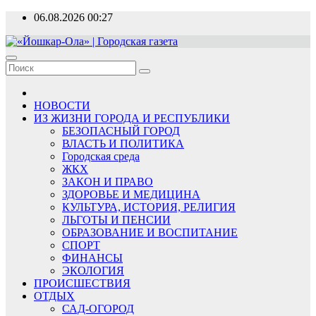
Перейти
06.08.2026
00:27
к
содержимому
«Йошкар-Ола» | Городская газета
Новости, события, люди
НОВОСТИ
ИЗ ЖИЗНИ ГОРОДА И РЕСПУБЛИКИ
БЕЗОПАСНЫЙ ГОРОД
ВЛАСТЬ И ПОЛИТИКА
Городская среда
ЖКХ
ЗАКОН И ПРАВО
ЗДОРОВЬЕ И МЕДИЦИНА
КУЛЬТУРА, ИСТОРИЯ, РЕЛИГИЯ
ЛЬГОТЫ И ПЕНСИИ
ОБРАЗОВАНИЕ И ВОСПИТАНИЕ
СПОРТ
ФИНАНСЫ
ЭКОЛОГИЯ
ПРОИСШЕСТВИЯ
ОТДЫХ
САД-ОГОРОД