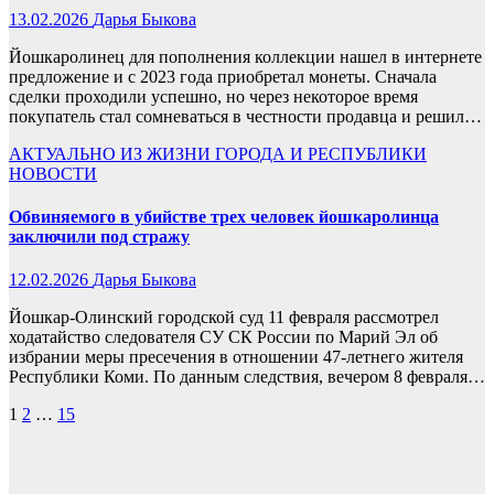
13.02.2026
Дарья Быкова
Йошкаролинец для пополнения коллекции нашел в интернете
предложение и с 2023 года приобретал монеты. Сначала
сделки проходили успешно, но через некоторое время
покупатель стал сомневаться в честности продавца и решил…
АКТУАЛЬНО
ИЗ ЖИЗНИ ГОРОДА И РЕСПУБЛИКИ
НОВОСТИ
Обвиняемого в убийстве трех человек йошкаролинца
заключили под стражу
12.02.2026
Дарья Быкова
Йошкар-Олинский городской суд 11 февраля рассмотрел
ходатайство следователя СУ СК России по Марий Эл об
избрании меры пресечения в отношении 47-летнего жителя
Республики Коми. По данным следствия, вечером 8 февраля…
Пагинация
1
2
…
15
записей