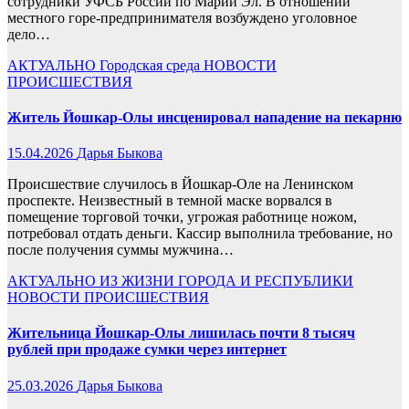
сотрудники УФСБ России по Марий Эл. В отношении
местного горе-предпринимателя возбуждено уголовное
дело…
АКТУАЛЬНО
Городская среда
НОВОСТИ
ПРОИСШЕСТВИЯ
Житель Йошкар-Олы инсценировал нападение на пекарню
15.04.2026
Дарья Быкова
Происшествие случилось в Йошкар-Оле на Ленинском
проспекте. Неизвестный в темной маске ворвался в
помещение торговой точки, угрожая работнице ножом,
потребовал отдать деньги. Кассир выполнила требование, но
после получения суммы мужчина…
АКТУАЛЬНО
ИЗ ЖИЗНИ ГОРОДА И РЕСПУБЛИКИ
НОВОСТИ
ПРОИСШЕСТВИЯ
Жительница Йошкар-Олы лишилась почти 8 тысяч
рублей при продаже сумки через интернет
25.03.2026
Дарья Быкова