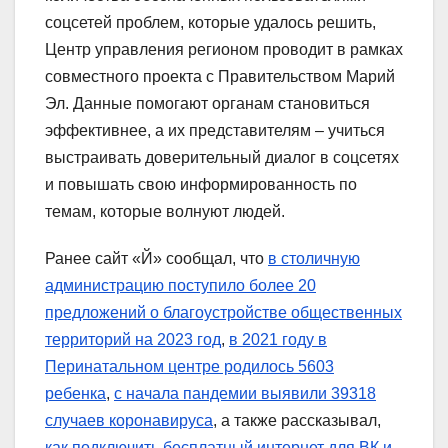
соцсетей проблем, которые удалось решить,
Центр управления регионом проводит в рамках
совместного проекта с Правительством Марий
Эл. Данные помогают органам становиться
эффективнее, а их представителям – учиться
выстраивать доверительный диалог в соцсетях
и повышать свою информированность по
темам, которые волнуют людей.
Ранее сайт «Й» сообщал, что
в столичную
администрацию поступило более 20
предложений о благоустройстве общественных
территорий на 2023 год
,
в 2021 году в
Перинатальном центре родилось 5603
ребенка
,
с начала пандемии выявили 39318
случаев коронавируса
, а также рассказывал,
как подключить бесплатный интернет для ВК и