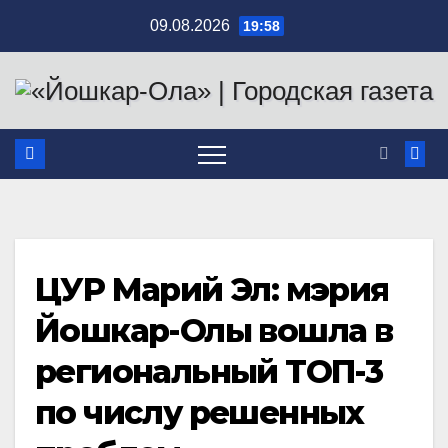
Перейти
09.08.2026
19:58
к
содержимому
ЦУР Марий Эл: мэрия
Йошкар-Олы вошла в
региональный ТОП-3
по числу решенных