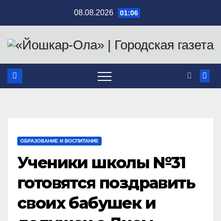
Перейти
08.08.2026
01:06
к
содержимому
ОБРАЗОВАНИЕ И ВОСПИТАНИЕ
Ученики школы №31
готовятся поздравить
своих бабушек и