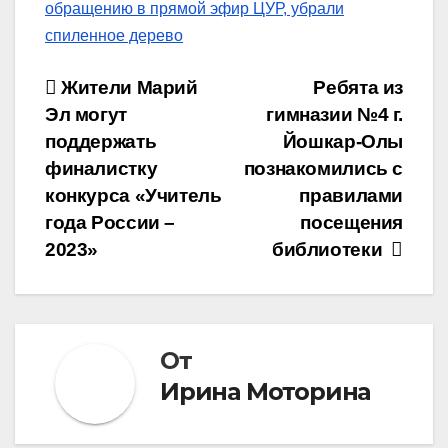
обращению в прямой эфир ЦУР, убрали
спиленное дерево
Навигация
Жители Марий
Ребята из
Эл могут
гимназии №4 г.
по
поддержать
Йошкар-Олы
записям
финалистку
познакомились с
конкурса «Учитель
правилами
года России –
посещения
2023»
библиотеки
От
Ирина Моторина