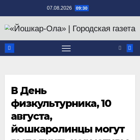
Перейти
07.08.2026
09:30
к
содержимому
В День
физкультурника, 10
августа,
йошкаролинцы могут