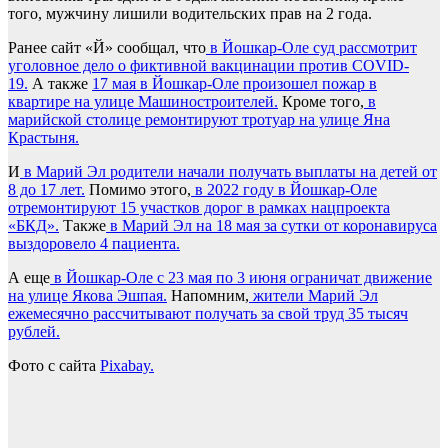
того, мужчину лишили водительских прав на 2 года.
Ранее сайт «Й» сообщал, что
в Йошкар-Оле суд рассмотрит
уголовное дело о фиктивной вакцинации против COVID-
19.
А также
17 мая в Йошкар-Оле произошел пожар в
квартире на улице Машиностроителей.
Кроме того,
в
марийской столице ремонтируют тротуар на улице Яна
Крастыня.
И
в Марий Эл родители начали получать выплаты на детей от
8 до 17 лет.
Помимо этого,
в 2022 году в Йошкар-Оле
отремонтируют 15 участков дорог в рамках нацпроекта
«БКД».
Также
в Марий Эл на 18 мая за сутки от коронавируса
выздоровело 4 пациента.
А еще
в Йошкар-Оле с 23 мая по 3 июня ограничат движение
на улице Якова Эшпая.
Напомним,
жители Марий Эл
ежемесячно рассчитывают получать за свой труд 35 тысяч
рублей.
Фото
с сайта
Pixabay.