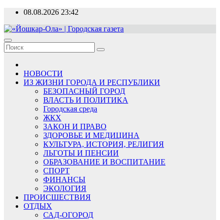
Перейти
08.08.2026
23:42
к
содержимому
«Йошкар-Ола» | Городская газета
Новости, события, люди
НОВОСТИ
ИЗ ЖИЗНИ ГОРОДА И РЕСПУБЛИКИ
БЕЗОПАСНЫЙ ГОРОД
ВЛАСТЬ И ПОЛИТИКА
Городская среда
ЖКХ
ЗАКОН И ПРАВО
ЗДОРОВЬЕ И МЕДИЦИНА
КУЛЬТУРА, ИСТОРИЯ, РЕЛИГИЯ
ЛЬГОТЫ И ПЕНСИИ
ОБРАЗОВАНИЕ И ВОСПИТАНИЕ
СПОРТ
ФИНАНСЫ
ЭКОЛОГИЯ
ПРОИСШЕСТВИЯ
ОТДЫХ
САД-ОГОРОД