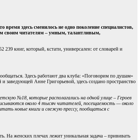
о время здесь сменилось не одно поколение специалистов,
ным своим читателям – умным, талантливым,
239 книг, который, кстати, универсален: от словарей и
пообщаться. Здесь работают два клуба: «Поговорим по душам»
и заведующей Анне Григорьевой, здесь создано пространство
етскую №18, которые располагались на одной улице – Героев
писываются около 4 тысяч читателей, посещаемость — около
тать новые книги и свежую прессу, пообщаться с
сть. На женских плечах лежит уникальная задача – прививать