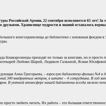
ы Российской Армии, 22 сентября исполняется 65 лет! За эт
сто друзьями. Хранилище мудрости и знаний оставалось вер
ольшого книгохранилища до библиотеки с книжным фондом в 52 
туры.
уда йошкаролинцы приходят не только за книгами, но и просто 
блиотекарей Любови Шарий, Людмиле Галкиной, Ясман Юсифовой 
едующая Анна Григорьева, –
взрослую библиотеку-филиал №4 и д
ий 340 квадратных метров, в штате – 4 сотрудника. В год за
яров.
В уютной атмосфере нашей библиотеки всегда можно почи
о просто любить читать. Их рабо­та – это большая ответственно