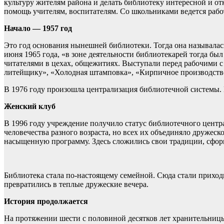
культуру жителям района и делать библиотеку интересной и о
помощь учителям, воспитателям. Со школьниками ведется рабо
Начало — 1957 год
Это год основания нынешней библиотеки. Тогда она называлас
июня 1965 года, «в зоне деятельности библиотекарей тогда бы
читателями в цехах, общежитиях. Выступали перед рабочими с
литейщику», «Холодная штамповка», «Кирпичное производств
В 1976 году произошла централизация библиотечной системы.
Женский клуб
В 1996 году учреждение получило статус библиотечного цент
человечества разного возраста, но всех их объединяло дружеск
насыщенную программу. Здесь сложились свои традиции, сформ
Библиотека стала по-настоящему семейной. Сюда стали приходи
превратились в теплые дружеские вечера.
История продолжается
На протяжении шести с половиной десятков лет хранительниц