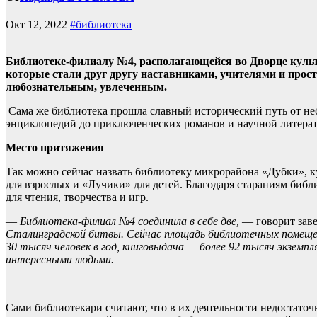
Окт 12, 2022
#библиотека
Библиотеке-филиалу №4, располагающейся во Дворце культур
которые стали друг другу наставниками, учителями и про
любознательным, увлеченным.
Сама же библиотека прошла славный исторический путь от неб
энциклопедий до приключенческих романов и научной литера
Место притяжения
Так можно сейчас назвать библиотеку микрорайона «Дубки», к
для взрослых и «Лучики» для детей. Благодаря стараниям би
для чтения, творчества и игр.
—
Библиотека-филиал №4 соединила в себе две,
— говорит зав
Сталинградской битвы. Сейчас площадь библиотечных помещен
30 тысяч человек в год, книговыдача — более 92 тысяч экземпл
интересными людьми.
Сами библиотекари считают, что в их деятельности недостаточн