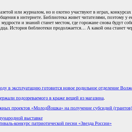
газетой или журналом, но и охотно участвуют в играх, конкурс
щения в интернете. Библиотека живет читателями, поэтому у ее 
 мудрости и знаний станет местом, где горожане снова будут соб
рдца. История библиотеки продолжается… А какой она станет чере
воду в эксплуатацию готовится новое родильное отделение Вол
ержали подозреваемого в краже вещей из магазина
.
дёжных проектов «МолодЙошка» на получение субсидий (грантов
дународной выставке
иваль-конкурс патриотической песни «Звезда России»