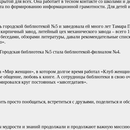
ткрытой для всех. Она работает в тесном контакте со школами 
та по формированию информационной грамотности. Для детей из 
ь городской библиотекой №5 и заведовала ей много лет Тамара 
л кирпичный завод, литейный цех механического завода – всего 
 беседами, обзорами литературы, давали рекомендательные спи
о».
 Городская библиотека №5 стала библиотекой-филиалом №4.
ра «Мир женщин», в котором долгое время работал «Клуб женщи
ое общение, любовь к книге. А сотрудницы библиотеки в свою оч
ировался круг постоянных «завсегдатаев».
ть просто пообщаться, встретиться с друзьями, поделиться и об
ы мудрости и знаний продолжали и продолжают важную миссию 