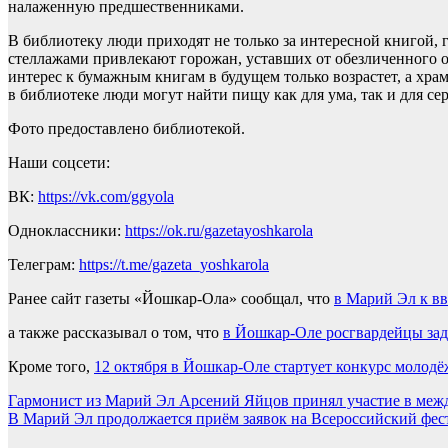
налаженную предшественниками.
В библиотеку люди приходят не только за интересной книгой, 
стеллажами привлекают горожан, уставших от обезличенного об
интерес к бумажным книгам в будущем только возрастет, а храм
в библиотеке люди могут найти пищу как для ума, так и для се
Фото предоставлено библиотекой.
Наши соцсети:
ВК:
https://vk.com/ggyola
Одноклассники:
https://ok.ru/gazetayoshkarola
Телеграм:
https://t.me/gazeta_yoshkarola
Ранее сайт газеты «Йошкар-Ола» сообщал, что
в Марий Эл к в
а также рассказывал о том, что
в Йошкар-Оле росгвардейцы зад
Кроме того,
12 октября в Йошкар-Оле стартует конкурс моло
Навигация
Гармонист из Марий Эл Арсений Яйцов принял участие в меж
В Марий Эл продолжается приём заявок на Всероссийский фест
по