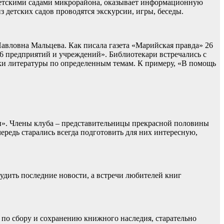
и детскими садами микрорайона, оказывает информационную
детских садов проводятся экскурсии, игры, беседы.
Павловна Мальцева. Как писала газета «Марийская правда» 26
16 предприятий и учреждений». Библиотекари встречались с
ски литературы по определенным темам. К примеру, «В помощь
н». Члены клуба – представительницы прекрасной половины
ередь старались всегда подготовить для них интересную,
судить последние новости, а встречи любителей книг
по сбору и сохранению книжного наследия, старательно