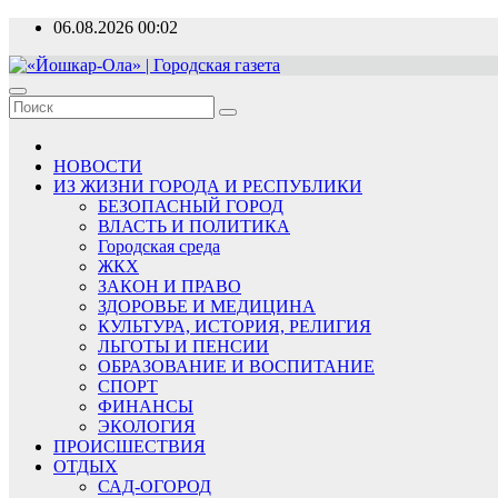
Перейти
06.08.2026
00:02
к
содержимому
«Йошкар-Ола» | Городская газета
Новости, события, люди
НОВОСТИ
ИЗ ЖИЗНИ ГОРОДА И РЕСПУБЛИКИ
БЕЗОПАСНЫЙ ГОРОД
ВЛАСТЬ И ПОЛИТИКА
Городская среда
ЖКХ
ЗАКОН И ПРАВО
ЗДОРОВЬЕ И МЕДИЦИНА
КУЛЬТУРА, ИСТОРИЯ, РЕЛИГИЯ
ЛЬГОТЫ И ПЕНСИИ
ОБРАЗОВАНИЕ И ВОСПИТАНИЕ
СПОРТ
ФИНАНСЫ
ЭКОЛОГИЯ
ПРОИСШЕСТВИЯ
ОТДЫХ
САД-ОГОРОД