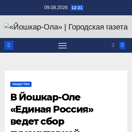
Перейти
09.08.2026
12:21
к
содержимому
ОБЩЕСТВО
В Йошкар-Оле
«Единая Россия»
ведет сбор