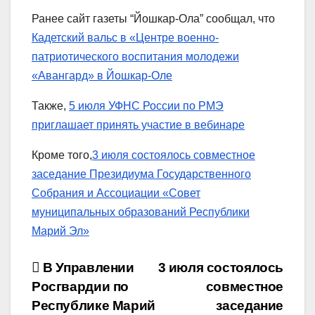
Ранее сайт газеты “Йошкар-Ола” сообщал, что
Кадетский вальс в «Центре военно-
патриотического воспитания молодежи
«Авангард» в Йошкар-Оле
Также,
5 июля УФНС России по РМЭ
приглашает принять участие в вебинаре
Кроме того,
3 июля состоялось совместное
заседание Президиума Государственного
Собрания и Ассоциации «Совет
муниципальных образований Республики
Марий Эл»
Навигация
В Управлении
3 июля состоялось
Росгвардии по
совместное
по
Республике Марий
заседание