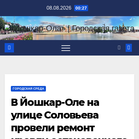
Перейти
08.08.2026
00:27
к
содержимому
ГОРОДСКАЯ СРЕДА
В Йошкар-Оле на
улице Соловьева
провели ремонт