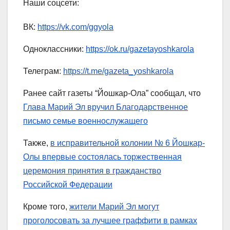
Наши соцсети:
ВК:
https://vk.com/ggyola
Одноклассники:
https://ok.ru/gazetayoshkarola
Телеграм:
https://t.me/gazeta_yoshkarola
Ранее сайт газеты “Йошкар-Ола” сообщал, что
Глава Марий Эл вручил Благодарственное
письмо семье военнослужащего
Также,
в исправительной колонии № 6 Йошкар-
Олы впервые состоялась торжественная
церемония принятия в гражданство
Российской Федерации
Кроме того,
жители Марий Эл могут
проголосовать за лучшее граффити в рамках