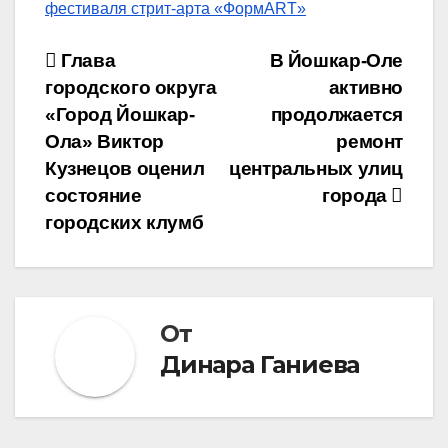
фестиваля стрит-арта «ФормART»
Навигация
Глава
В Йошкар-Оле
городского округа
активно
по
«Город Йошкар-
продолжается
записям
Ола» Виктор
ремонт
Кузнецов оценил
центральных улиц
состояние
города
городских клумб
От
Динара Ганиева