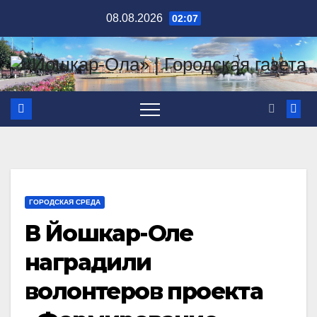
Перейти
08.08.2026
02:07
к
содержимому
ГОРОДСКАЯ СРЕДА
В Йошкар-Оле
наградили
волонтеров проекта