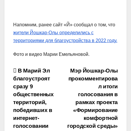
Напомним, ранее сайт «Й» сообщал о том, что
жители Йошкар-Олы определились с
территориями для благоустройства в 2022 году.
Фото и видео Марии Емельяновой.
Навигация
В Марий Эл
Мэр Йошкар-Олы
благоустроят
прокомментирова
по
сразу 9
л итоги
записям
общественных
голосования в
территорий,
рамках проекта
победивших в
«Формирование
интернет-
комфортной
голосовании
городской среды»