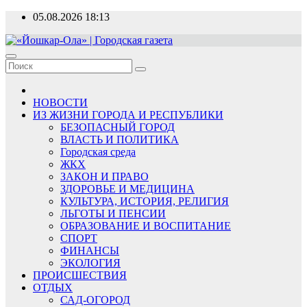
Перейти
05.08.2026
18:13
к
содержимому
«Йошкар-Ола» | Городская газета
Новости, события, люди
НОВОСТИ
ИЗ ЖИЗНИ ГОРОДА И РЕСПУБЛИКИ
БЕЗОПАСНЫЙ ГОРОД
ВЛАСТЬ И ПОЛИТИКА
Городская среда
ЖКХ
ЗАКОН И ПРАВО
ЗДОРОВЬЕ И МЕДИЦИНА
КУЛЬТУРА, ИСТОРИЯ, РЕЛИГИЯ
ЛЬГОТЫ И ПЕНСИИ
ОБРАЗОВАНИЕ И ВОСПИТАНИЕ
СПОРТ
ФИНАНСЫ
ЭКОЛОГИЯ
ПРОИСШЕСТВИЯ
ОТДЫХ
САД-ОГОРОД