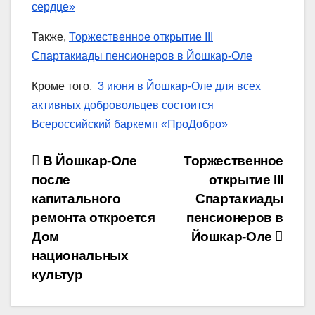
сердце»
Также,
Торжественное открытие III
Спартакиады пенсионеров в Йошкар-Оле
Кроме того,
3 июня в Йошкар-Оле для всех
активных добровольцев состоится
Всероссийский баркемп «ПроДобро»
Навигация
В Йошкар-Оле
Торжественное
после
открытие III
по
капитального
Спартакиады
записям
ремонта откроется
пенсионеров в
Дом
Йошкар-Оле
национальных
культур