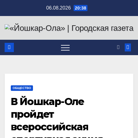
Перейти
06.08.2026
20:38
к
содержимому
ОБЩЕСТВО
В Йошкар-Оле
пройдет
всероссийская