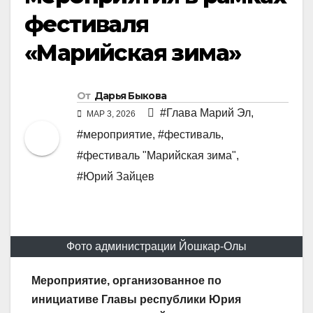
фестиваля
«Марийская зима»
От
Дарья Быкова
#Глава Марий Эл
,
МАР 3, 2026
#мероприятие
,
#фестиваль
,
#фестиваль "Марийская зима"
,
#Юрий Зайцев
Фото администрации Йошкар-Олы
Мероприятие, организованное по
инициативе Главы республики Юрия