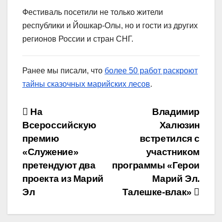
Фестиваль посетили не только жители
республики и Йошкар-Олы, но и гости из других
регионов России и стран СНГ.
Ранее мы писали, что
более 50 работ раскроют
тайны сказочных марийских лесов
.
Навигация
На
Владимир
Всероссийскую
Халюзин
по
премию
встретился с
записям
«Служение»
участником
претендуют два
программы «Герои
проекта из Марий
Марий Эл.
Эл
Талешке-влак»