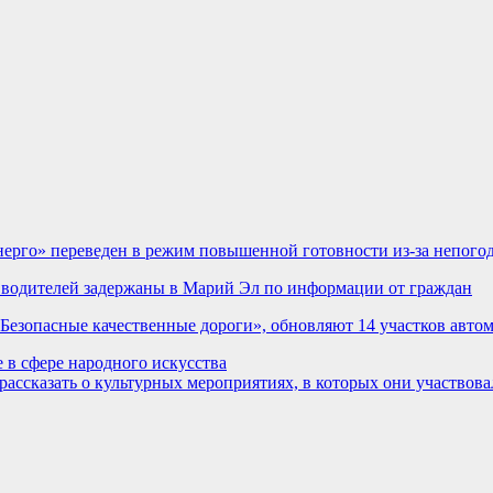
ерго» переведен в режим повышенной готовности из-за непого
ых водителей задержаны в Марий Эл по информации от граждан
«Безопасные качественные дороги», обновляют 14 участков авто
 в сфере народного искусства
ссказать о культурных мероприятиях, в которых они участвова