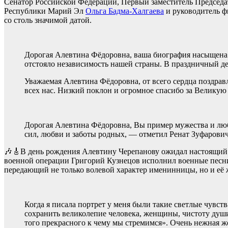
Сенатор Российской Федерации, Первый заместитель Председа
Республики Марий Эл
Ольга Бадма-Халгаева
и руководитель ф
со столь значимой датой.
Дорогая Алевтина Фёдоровна, ваша биография насыщена
отстояло независимость нашей страны. В праздничный де
Уважаемая Алевтина Фёдоровна, от всего сердца поздравл
всех нас. Низкий поклон и огромное спасибо за Великую
Дорогая Алевтина Фёдоровна, Вы пример мужества и лю
сил, любви и заботы родных, — отметил Ренат Зуфарович
🎶🎸В день рождения Алевтину Черепанову ожидал настоящий 
военной операции Григорий Кузнецов исполнил военные песни
передающий не только волевой характер именинницы, но и её
Когда я писала портрет у меня были такие светлые чувст
сохранить великолепие человека, женщины, чистоту души
того прекрасного к чему мы стремимся». Очень нежная же