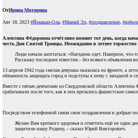
От
Ирина Моторина
Авг 18, 2023
#Йошкар-Ола
,
#Марий Эл
,
#поздравление
,
#юбил
Алевтина Фёдоровна отчётливо помнит тот день, когда нача
честь Дня Святой Троицы. Неожиданно в летнее торжеств
Люди начали шептаться: «Наездник едет. Наверное, что-т
Расскажу последние известия – без всякого объявления 
13 апреля 1942 года смелая девушка оказалась на фронте, а л
обязанность защищать город и подступы к нему с западной и с
Вместе с пятью девчатами из Свердловской области Алевтина 
срабатывали после того, как в них врезались фашистские самол
Посредством телефонной связи свои поздравления и добрые п
Желаю Вам крепкого здоровья и отметить ещё не один де
защитили нашу Родину, – сказал Юрий Викторович.