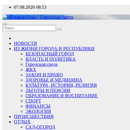
Перейти
07.08.2026
08:53
к
содержимому
«Йошкар-Ола» | Городская газета
Новости, события, люди
НОВОСТИ
ИЗ ЖИЗНИ ГОРОДА И РЕСПУБЛИКИ
БЕЗОПАСНЫЙ ГОРОД
ВЛАСТЬ И ПОЛИТИКА
Городская среда
ЖКХ
ЗАКОН И ПРАВО
ЗДОРОВЬЕ И МЕДИЦИНА
КУЛЬТУРА, ИСТОРИЯ, РЕЛИГИЯ
ЛЬГОТЫ И ПЕНСИИ
ОБРАЗОВАНИЕ И ВОСПИТАНИЕ
СПОРТ
ФИНАНСЫ
ЭКОЛОГИЯ
ПРОИСШЕСТВИЯ
ОТДЫХ
САД-ОГОРОД