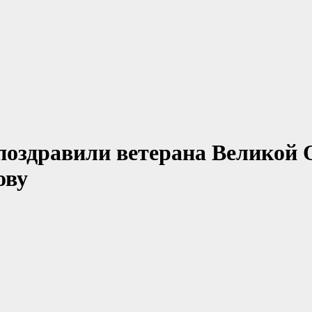
поздравили ветерана Великой 
ову