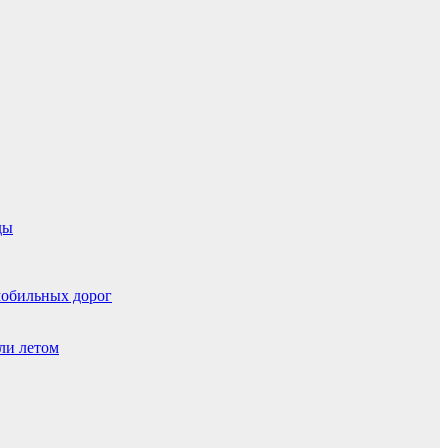
ды
мобильных дорог
ли летом