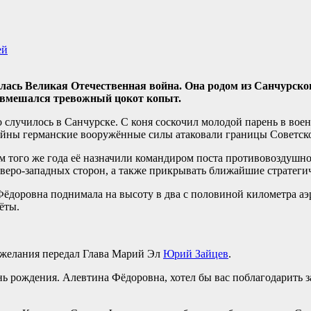
ей
лась Великая Отечественная война. Она родом из Санчурског
о вмешался тревожный цокот копыт.
о случилось в Санчурске. С коня соскочил молодой парень в вое
войны германские вооружённые силы атаковали границы Советск
етом того же года её назначили командиром поста противовоздушн
еверо-западных сторон, а также прикрывать ближайшие стратеги
Фёдоровна поднимала на высоту в два с половиной километра а
ёты.
ожелания передал Глава Марий Эл
Юрий Зайцев
.
нь рождения. Алевтина Фёдоровна, хотел бы вас поблагодарить з