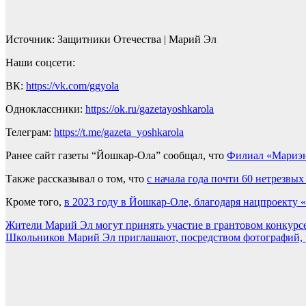
Источник: Защитники Отечества | Марий Эл
Наши соцсети:
ВК:
https://vk.com/ggyola
Одноклассники:
https://ok.ru/gazetayoshkarola
Телеграм:
https://t.me/gazeta_yoshkarola
Ранее сайт газеты “Йошкар-Ола” сообщал, что
Филиал «Мариэн
Также рассказывал о том, что
c начала года почти 60 нетрезв
Кроме того,
в 2023 году в Йошкар-Оле, благодаря нацпроекту 
Навигация
Жители Марий Эл могут принять участие в грантовом конкурсе
Школьников Марий Эл приглашают, посредством фотографий, ра
по
записям