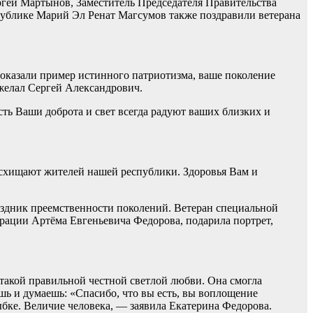
ргей Мартынов, Заместитель Председателя Правительства
публике Марий Эл Ренат Магсумов также поздравили ветерана
оказали пример истинного патриотизма, ваше поколение
ожелал Сергей Александрович.
сть Ваши доброта и свет всегда радуют ваших близких и
схищают жителей нашей республики. Здоровья Вам и
здник преемственности поколений. Ветеран специальной
рации Артёма Евгеньевича Федорова, подарила портрет,
 такой правильной честной светлой любви. Она смогла
шь и думаешь: «Спасибо, что вы есть, вы воплощение
ыбке. Величие человека, — заявила Екатерина Федорова.