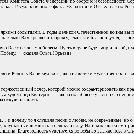
теля Комитета Совета Федерации по обороне и безопасности Се
илиала Государственного фонда «Защитники Отечества» по Рес
 яркими событиями. В годы Великой Отечественной войны вы п
нь желаю Вам крепкого здоровья, счастья и благополучия, — п
яю Вас с вековым юбилеем. Пусть в душе будет мир и покой, пу
 Победу, — сказала Ольга Юрьевна.
бви к Родине. Ваши мудрость, жизнелюбие и мужественность во
.
торжественный вечер, который можно охарактеризовать как пра
, а художница Екатерина — жена погибшего участника спецопе
 женскую нежность.
ва… и почему-то я слушала песни о любви, не современные, но о
, хрупкость и нежность и великую силу. На таких людей смотри
нщина. Благородность чувствуется во всём во взгляде позе в ул