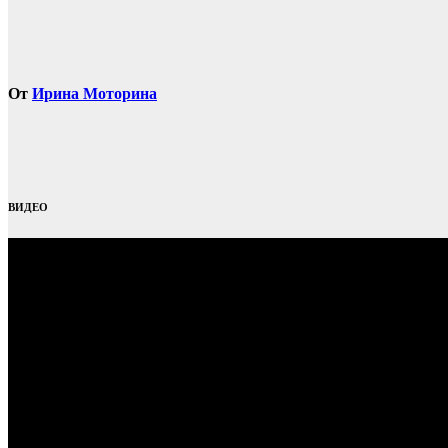
От
Ирина Моторина
ВИДЕО