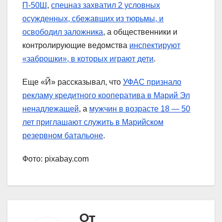
П-50Ш
,
спецназ захватил 2 условных
осужденных, сбежавших из тюрьмы, и
освободил заложника
, а общественники и
контролирующие ведомства
инспектируют
«заброшки», в которых играют дети
.
Еще «Й» рассказывал, что
УФАС признало
рекламу кредитного кооператива в Марий Эл
ненадлежащей
, а
мужчин в возрасте 18 — 50
лет приглашают служить в Марийском
резервном батальоне
.
Фото: pixabay.com
От