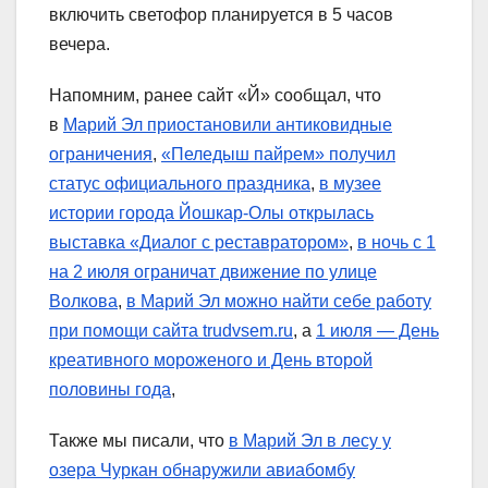
включить светофор планируется в 5 часов
вечера.
Напомним, ранее сайт «Й» сообщал, что
в
Марий Эл приостановили антиковидные
ограничения
,
«Пеледыш пайрем» получил
статус официального праздника
,
в музее
истории города Йошкар-Олы открылась
выставка «Диалог с реставратором»
,
в ночь с 1
на 2 июля ограничат движение по улице
Волкова
,
в Марий Эл можно найти себе работу
при помощи сайта trudvsem.ru
, а
1 июля — День
креативного мороженого и День второй
половины года
,
Также мы писали, что
в Марий Эл в лесу у
озера Чуркан обнаружили авиабомбу