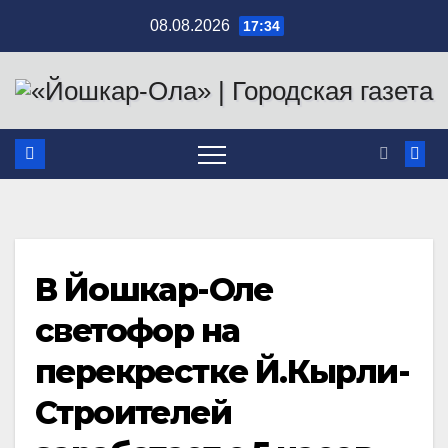
Перейти
08.08.2026
17:34
к
содержимому
В Йошкар-Оле
светофор на
перекрестке Й.Кырли-
Строителей