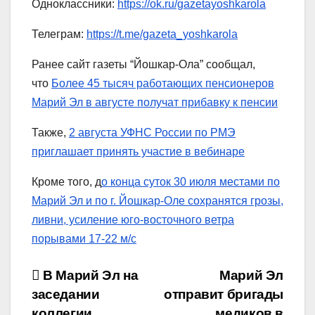
Одноклассники:
https://ok.ru/gazetayoshkarola
Телеграм:
https://t.me/gazeta_yoshkarola
Ранее сайт газеты “Йошкар-Ола” сообщал,
что
Более 45 тысяч работающих пенсионеров
Марий Эл в августе получат прибавку к пенсии
Также,
2 августа УФНС России по РМЭ
приглашает принять участие в вебинаре
Кроме того, д
о конца суток 30 июля местами по
Марий Эл и по г. Йошкар-Оле сохранятся грозы,
ливни, усиление юго-восточного ветра
порывами 17-22 м/с
Навигация
В Марий Эл на
Марий Эл
заседании
отправит бригады
по
коллегии
медиков в