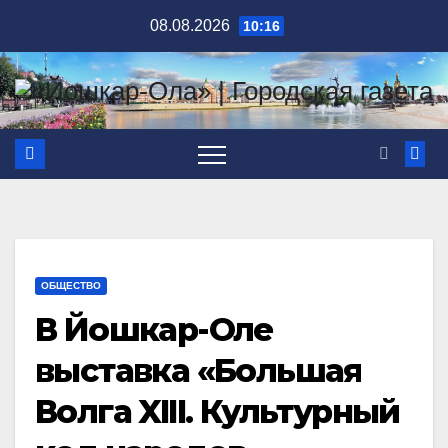
Перейти
08.08.2026
10:16
к
содержимому
ОБЩЕСТВО
В Йошкар-Оле
выставка «Большая
Волга XIII. Культурный