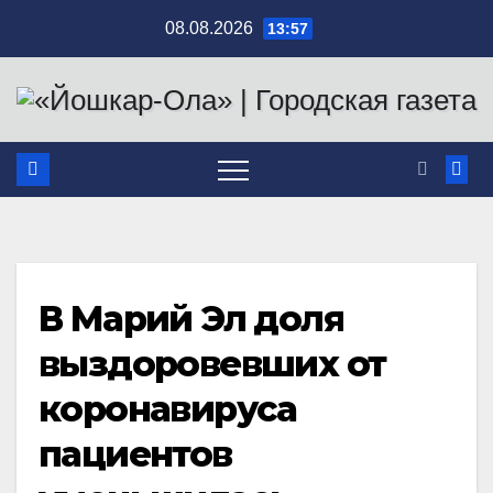
Перейти
08.08.2026
13:57
к
содержимому
В Марий Эл доля
выздоровевших от
коронавируса
пациентов