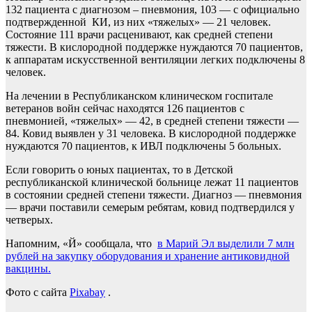
132 пациента с диагнозом – пневмония, 103 — с официально
подтвержденной КИ, из них «тяжелых» — 21 человек.
Состояние 111 врачи расценивают, как средней степени
тяжести. В кислородной поддержке нуждаются 70 пациентов,
к аппаратам искусственной вентиляции легких подключены 8
человек.
На лечении в Республиканском клиническом госпитале
ветеранов войн сейчас находятся 126 пациентов с
пневмонией, «тяжелых» — 42, в средней степени тяжести —
84. Ковид выявлен у 31 человека. В кислородной поддержке
нуждаются 70 пациентов, к ИВЛ подключены 5 больных.
Если говорить о юных пациентах, то в Детской
республиканской клинической больнице лежат 11 пациентов
в состоянии средней степени тяжести. Диагноз — пневмония
— врачи поставили семерым ребятам, ковид подтвердился у
четверых.
Напомним, «Й» сообщала, что
в Марий Эл выделили 7 млн
рублей на закупку оборудования и хранение антиковидной
вакцины.
Фото
с сайта
Pixabay
.