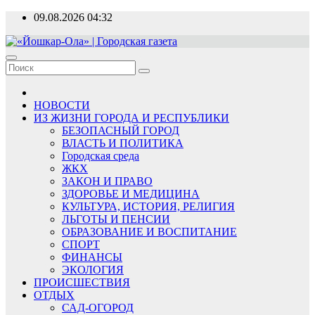
Перейти
09.08.2026
04:32
к
содержимому
«Йошкар-Ола» | Городская газета
Новости, события, люди
НОВОСТИ
ИЗ ЖИЗНИ ГОРОДА И РЕСПУБЛИКИ
БЕЗОПАСНЫЙ ГОРОД
ВЛАСТЬ И ПОЛИТИКА
Городская среда
ЖКХ
ЗАКОН И ПРАВО
ЗДОРОВЬЕ И МЕДИЦИНА
КУЛЬТУРА, ИСТОРИЯ, РЕЛИГИЯ
ЛЬГОТЫ И ПЕНСИИ
ОБРАЗОВАНИЕ И ВОСПИТАНИЕ
СПОРТ
ФИНАНСЫ
ЭКОЛОГИЯ
ПРОИСШЕСТВИЯ
ОТДЫХ
САД-ОГОРОД