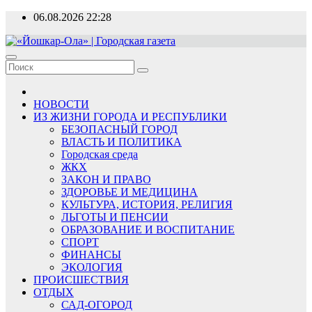
Перейти
06.08.2026
22:28
к
содержимому
«Йошкар-Ола» | Городская газета
Новости, события, люди
НОВОСТИ
ИЗ ЖИЗНИ ГОРОДА И РЕСПУБЛИКИ
БЕЗОПАСНЫЙ ГОРОД
ВЛАСТЬ И ПОЛИТИКА
Городская среда
ЖКХ
ЗАКОН И ПРАВО
ЗДОРОВЬЕ И МЕДИЦИНА
КУЛЬТУРА, ИСТОРИЯ, РЕЛИГИЯ
ЛЬГОТЫ И ПЕНСИИ
ОБРАЗОВАНИЕ И ВОСПИТАНИЕ
СПОРТ
ФИНАНСЫ
ЭКОЛОГИЯ
ПРОИСШЕСТВИЯ
ОТДЫХ
САД-ОГОРОД