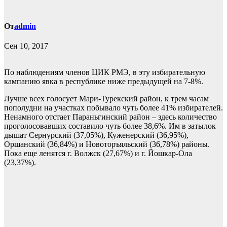
От
admin
Сен 10, 2017
По наблюдениям членов ЦИК РМЭ, в эту избирательную
кампанию явка в республике ниже предыдущей на 7-8%.
Лучше всех голосует Мари-Турекский район, к трем часам
пополудни на участках побывало чуть более 41% избирателей.
Ненамного отстает Параньгинский район – здесь количество
проголосовавших составило чуть более 38,6%. Им в затылок
дышат Сернурский (37,05%), Куженерский (36,95%),
Оршанский (36,84%) и Новоторъяльский (36,78%) районы.
Пока еще ленятся г. Волжск (27,67%) и г. Йошкар-Ола
(23,37%).