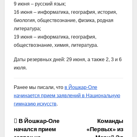
9 июня – русский язык;
16 июня – информатика, география, история,
биология, обществознание, физика, родная
литература;
19 июня – информатика, география,
обществознание, химия, литература.
Даты резервных дней: 29 июня, а также 2, 3 и 6
июля.
Ранее мы писали, что
в Йошкар-Оле
начинается прием заявлений в Национальную
гимназию искусств
.
Навигация
В Йошкар-Оле
Команды
начался прием
«Первых» из
по