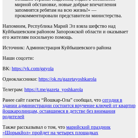
мирной обстановке, новые добрые впечатления
запомнятся ребятам на всю жизнь!» —
прокомментировали представители министерства.
Напомним, Республика Марий Эл взяла шефство над
Куйбышевским районом Запорожской области и оказывает
его жителям посильную помощь.
Источник: Администрация Куйбышевского района
Наши соцсети:
ВК:
https://vk.com/ggyola
Одноклассники:
https://ok.ru/gazetayoshkarola
Телеграм:
https://t.me/gazeta_yoshkarola
Ранее сайт газеты “Йошкар-Ола” сообщал, что
сегодня в
здании администрации состоится вручение ключей от квартир
йошкаролинцам, оставшимся в детстве без внимания
родителей
Также рассказывал о том, что
марийский праздник
«Шорыкйол» пройдет на четырех площадках