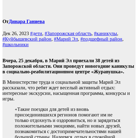
От
Динара Ганиева
Дек 26, 2023
#дети
,
#Запорожская область
,
#каникулы
,
#Куйбышевский район
,
#Марий Эл
,
#подшефный район
,
#школьники
Вчера, 25 декабря, в Марий Эл приехали 38 детей из
Запорожской области. Они проведут новогодние каникулы
в социально-реабилитационном центре «Журавушка».
В Министерстве труда и социальной защиты Марий Эл
рассказали, что ребят ждет веселый активный отдых:
интересные экскурсии, насыщенная программа, конкурсы и
игры.
«Такие поездки для детей из вновь
присоединившихся регионов помогают им не
только отдохнуть и оздоровиться, но и зарядиться
положительными эмоциями, найти новых друзей,
познакомиться с достопримечательностями нашей
большой страны. Надеемся, отдых в спокойной