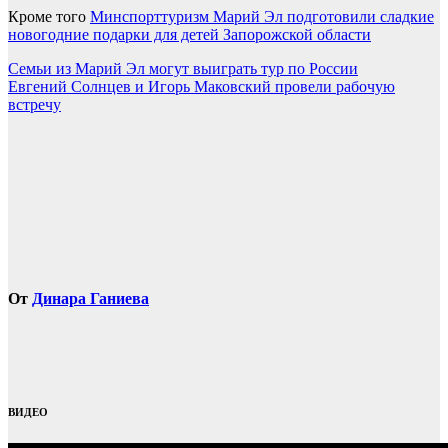
Кроме того
Минспорттуризм Марий Эл подготовили сладкие
новогодние подарки для детей Запорожской области
Навигация
Семьи из Марий Эл могут выиграть тур по России
Евгений Солнцев и Игорь Маковский провели рабочую
по
встречу
записям
От
Динара Ганиева
ВИДЕО