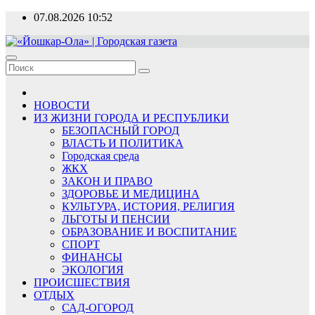
Перейти
07.08.2026
10:52
к
содержимому
«Йошкар-Ола» | Городская газета
Новости, события, люди
НОВОСТИ
ИЗ ЖИЗНИ ГОРОДА И РЕСПУБЛИКИ
БЕЗОПАСНЫЙ ГОРОД
ВЛАСТЬ И ПОЛИТИКА
Городская среда
ЖКХ
ЗАКОН И ПРАВО
ЗДОРОВЬЕ И МЕДИЦИНА
КУЛЬТУРА, ИСТОРИЯ, РЕЛИГИЯ
ЛЬГОТЫ И ПЕНСИИ
ОБРАЗОВАНИЕ И ВОСПИТАНИЕ
СПОРТ
ФИНАНСЫ
ЭКОЛОГИЯ
ПРОИСШЕСТВИЯ
ОТДЫХ
САД-ОГОРОД