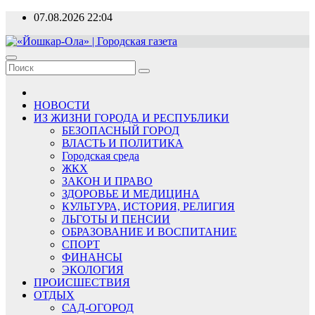
Перейти
07.08.2026
22:04
к
содержимому
«Йошкар-Ола» | Городская газета
Новости, события, люди
НОВОСТИ
ИЗ ЖИЗНИ ГОРОДА И РЕСПУБЛИКИ
БЕЗОПАСНЫЙ ГОРОД
ВЛАСТЬ И ПОЛИТИКА
Городская среда
ЖКХ
ЗАКОН И ПРАВО
ЗДОРОВЬЕ И МЕДИЦИНА
КУЛЬТУРА, ИСТОРИЯ, РЕЛИГИЯ
ЛЬГОТЫ И ПЕНСИИ
ОБРАЗОВАНИЕ И ВОСПИТАНИЕ
СПОРТ
ФИНАНСЫ
ЭКОЛОГИЯ
ПРОИСШЕСТВИЯ
ОТДЫХ
САД-ОГОРОД