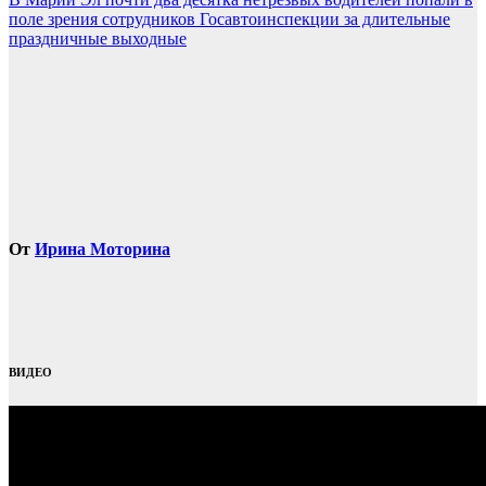
записям
поле зрения сотрудников Госавтоинспекции за длительные
праздничные выходные
От
Ирина Моторина
ВИДЕО