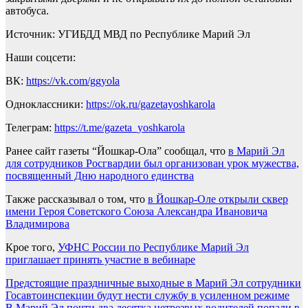
автобуса.
Источник: УГИБДД МВД по Республике Марий Эл
Наши соцсети:
ВК:
https://vk.com/ggyola
Одноклассники:
https://ok.ru/gazetayoshkarola
Телеграм:
https://t.me/gazeta_yoshkarola
Ранее сайт газеты “Йошкар-Ола” сообщал, что
в Марий Эл
для сотрудников Росгвардии был организован урок мужества,
посвященный Дню народного единства
Также рассказывал о том, что
в Йошкар-Оле открыли сквер
имени Героя Советского Союза Александра Ивановича
Владимирова
Крое того,
УФНС России по Республике Марий Эл
приглашает принять участие в вебинаре
Навигация
Предстоящие праздничные выходные в Марий Эл сотрудники
Госавтоинспекции будут нести службу в усиленном режиме
по
В Марий Эл почти два десятка нетрезвых водителей попали в