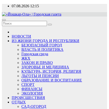
Перейти
07.08.2026
12:15
к
содержимому
«Йошкар-Ола» | Городская газета
Новости, события, люди
НОВОСТИ
ИЗ ЖИЗНИ ГОРОДА И РЕСПУБЛИКИ
БЕЗОПАСНЫЙ ГОРОД
ВЛАСТЬ И ПОЛИТИКА
Городская среда
ЖКХ
ЗАКОН И ПРАВО
ЗДОРОВЬЕ И МЕДИЦИНА
КУЛЬТУРА, ИСТОРИЯ, РЕЛИГИЯ
ЛЬГОТЫ И ПЕНСИИ
ОБРАЗОВАНИЕ И ВОСПИТАНИЕ
СПОРТ
ФИНАНСЫ
ЭКОЛОГИЯ
ПРОИСШЕСТВИЯ
ОТДЫХ
САД-ОГОРОД