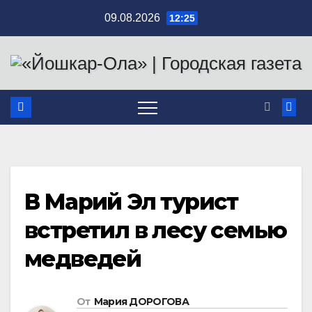
Перейти
09.08.2026
12:25
к
содержимому
В Марий Эл турист
встретил в лесу семью
медведей
От
Мария ДОРОГОВА