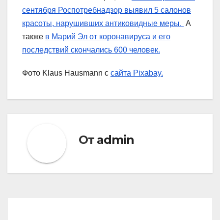
сентября Роспотребнадзор выявил 5 салонов
красоты, нарушивших антиковидные меры.
А
также
в Марий Эл от коронавируса и его
последствий скончались 600 человек.
Фото Klaus Hausmann с
сайта Pixabay.
От
admin