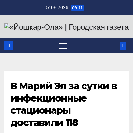
Перейти
07.08.2026
09:11
к
содержимому
В Марий Эл за сутки в
инфекционные
стационары
доставили 118