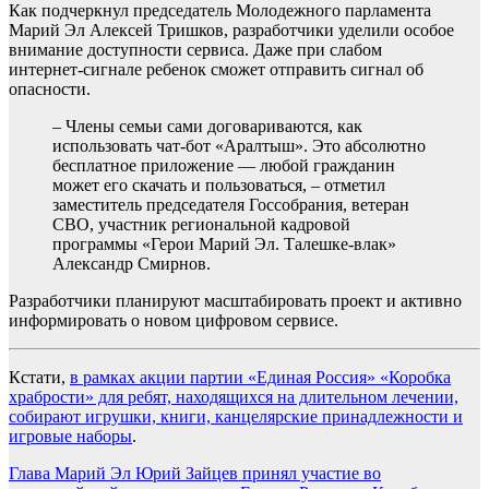
Как подчеркнул председатель Молодежного парламента
Марий Эл Алексей Тришков, разработчики уделили особое
внимание доступности сервиса. Даже при слабом
интернет‑сигнале ребенок сможет отправить сигнал об
опасности.
– Члены семьи сами договариваются, как
использовать чат-бот «Аралтыш». Это абсолютно
бесплатное приложение — любой гражданин
может его скачать и пользоваться, – отметил
заместитель председателя Госсобрания, ветеран
СВО, участник региональной кадровой
программы «Герои Марий Эл. Талешке-влак»
Александр Смирнов.
Разработчики планируют масштабировать проект и активно
информировать о новом цифровом сервисе.
Кстати,
в рамках акции партии «Единая Россия» «Коробка
храбрости» для ребят, находящихся на длительном лечении,
собирают игрушки, книги, канцелярские принадлежности и
игровые наборы
.
Навигация
Глава Марий Эл Юрий Зайцев принял участие во