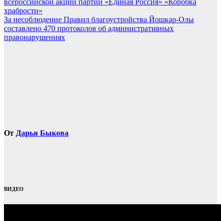
всероссийской акции партии «Единая Россия» «Коробка
по
храбрости»
записям
За несоблюдение Правил благоустройства Йошкар-Олы
составлено 470 протоколов об административных
правонарушениях
От
Дарья Быкова
ВИДЕО