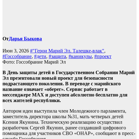
От
Дарья Быкова
Июн 3, 2026
#"Герои Марий Эл. Талешке-влак"
,
#Госсобрание
,
#дети
,
#защита
,
#каникулы
,
#проект
Фото: Госсобрание Марий Эл
В День защиты детей в Государственном Собрании Марий
Эл презентовали новый проект для безопасности
подрастающего поколения. В переводе с марийского
название означает «оберег». Сервис работает в
мессенджере MAX и доступен абсолютно бесплатно для
всех жителей республики.
Автором идеи выступила член Молодежного парламента,
заместитель директора школы №31, мать четверых детей
Ксения Якунина. Техническую реализацию осуществил
разработчик Сергей Якунин, ранее создавший цифрового
помощника для участников СВО «ОНАР», сообщают в пресс-
службе Госсобрания.