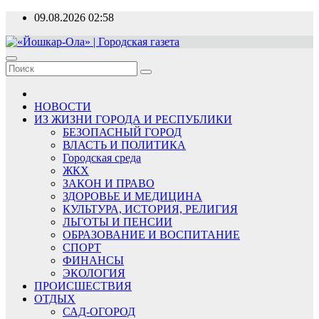
Перейти
09.08.2026
02:58
к
содержимому
«Йошкар-Ола» | Городская газета
Новости, события, люди
НОВОСТИ
ИЗ ЖИЗНИ ГОРОДА И РЕСПУБЛИКИ
БЕЗОПАСНЫЙ ГОРОД
ВЛАСТЬ И ПОЛИТИКА
Городская среда
ЖКХ
ЗАКОН И ПРАВО
ЗДОРОВЬЕ И МЕДИЦИНА
КУЛЬТУРА, ИСТОРИЯ, РЕЛИГИЯ
ЛЬГОТЫ И ПЕНСИИ
ОБРАЗОВАНИЕ И ВОСПИТАНИЕ
СПОРТ
ФИНАНСЫ
ЭКОЛОГИЯ
ПРОИСШЕСТВИЯ
ОТДЫХ
САД-ОГОРОД