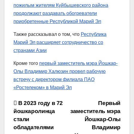
пожилым жителям Куйбышевского района
продолжают раздавать обогреватели
приобретенные Республикой Марий Эл
Также рассказывал о том, что
Республика
Марий Эл расширяет сотрудничество со
странами Азии
Кроме того
первый заместитель мэра Йошкар-
Олы Владимир Халюзин провел рабочую
встречу с директором филиала ПАО
«Ростелеком» в Марий Эл
Навигация
В 2023 году в 72
Первый
йошкаролинца
заместитель мэра
по
стали
Йошкар-Олы
записям
обладателями
Владимир