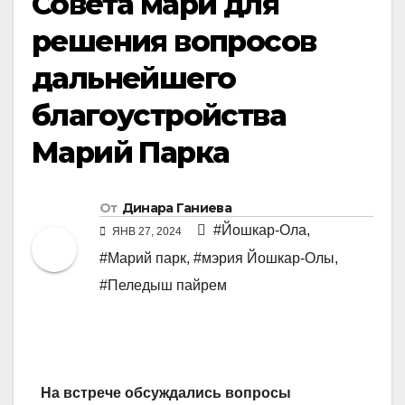
Совета мари для
решения вопросов
дальнейшего
благоустройства
Марий Парка
От
Динара Ганиева
#Йошкар-Ола
,
ЯНВ 27, 2024
#Марий парк
,
#мэрия Йошкар-Олы
,
#Пеледыш пайрем
На встрече обсуждались вопросы