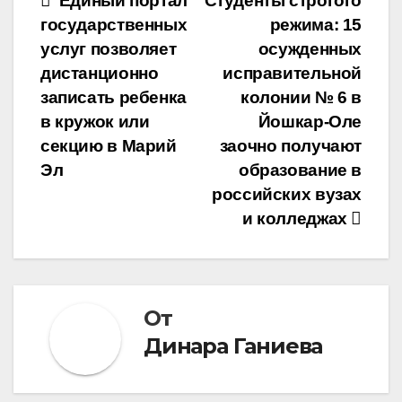
Навигация
Единый портал
Студенты строгого
государственных
режима: 15
по
услуг позволяет
осужденных
записям
дистанционно
исправительной
записать ребенка
колонии № 6 в
в кружок или
Йошкар-Оле
секцию в Марий
заочно получают
Эл
образование в
российских вузах
и колледжах
От
Динара Ганиева