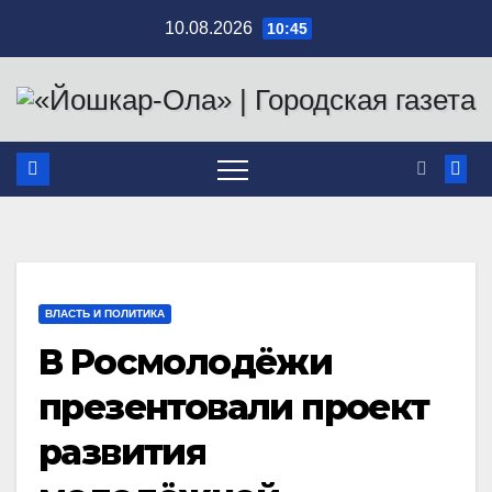
Перейти
10.08.2026
10:45
к
содержимому
ВЛАСТЬ И ПОЛИТИКА
В Росмолодёжи
презентовали проект
развития