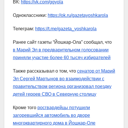
ВК:
https://vk.com/ggyola
Одноклассники:
https://ok.ru/gazetayoshkarola
Телеграм:
https://t.me/gazeta_yoshkarola
Ранее сайт газеты “Йошкар-Ола” сообщал, что
в Марий Эл в предварительном голосовании
приняли участие более 60 тысяч избирателей
Также рассказывал о том, что
сенатор от Марий
Эл Сергей Мартынов во взаимодействии с
правительством региона организовал поездку
детей героев СВО в Северную столицу
Кроме того
росгвардейцы потушили
загоревшийся автомобиль во дворе
многоквартирного дома в Йошкар-Оле