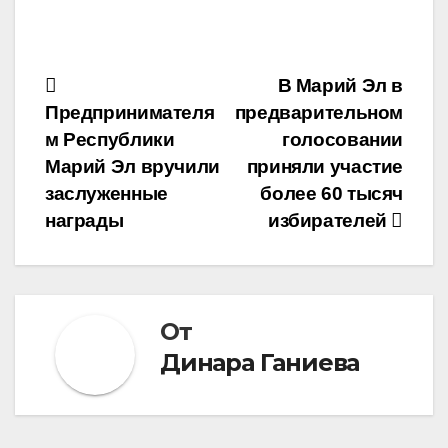
Навигация
В Марий Эл в
Предпринимателя
предварительном
по
м Республики
голосовании
записям
Марий Эл вручили
приняли участие
заслуженные
более 60 тысяч
награды
избирателей
От
Динара Ганиева