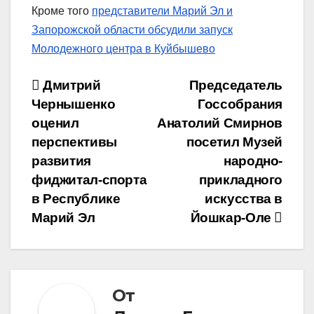
Кроме того
представители Марий Эл и
Запорожской области обсудили запуск
Молодежного центра в Куйбышево
Навигация
Дмитрий
Председатель
Чернышенко
Госсобрания
по
оценил
Анатолий Смирнов
записям
перспективы
посетил Музей
развития
народно-
фиджитал-спорта
прикладного
в Республике
искусства в
Марий Эл
Йошкар-Оле
От