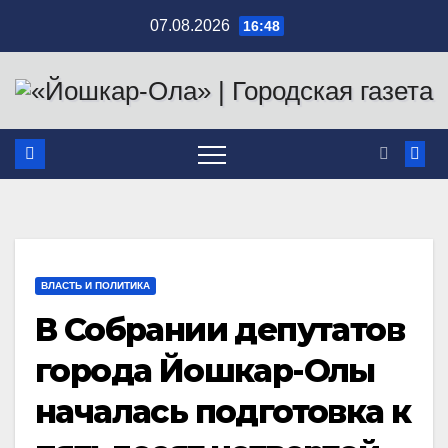
Перейти
07.08.2026
16:48
к
содержимому
ВЛАСТЬ И ПОЛИТИКА
В Собрании депутатов
города Йошкар-Олы
началась подготовка к