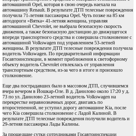
автомашиной Opel, которая в свою очередь наехала на
автомашину Renault. В результате ДТП телесные повреждения
получила 71-летняя пассажирка Opel. Чуть позже на 85 км
автодороги «Вятка» 41-летняя женщина, управляя
автомашиной Chevrolet, не выбрала безопасную скорость
движения, а также безопасную дистанцию до движущегося
впереди транспортного средства и совершила столкновение с
автомашиной Volkswagen под управлением 53-летней
женщины. В результате ДТП телесные повреждения получила
водитель Volkswagen. По предварительной информации
Госавтоинспекции, в момент приближения к светофорному
объекту водитель Chevrolet отвлеклась от управления
транспортным средством, из-за чего в итоге и произошло
столкновение.
Еще два пострадавших было в массовом ДТП, случившемся
вчера вечером в Йошкар-Оле. В д. Данилово около 17:20 у д.
73 по ул. Данилово 23-летний водитель Volkswagen на
перекрестке неравнозначных дорог, двигаясь по
второстепенной, не уступил дорогу автомашине Kia, после
чего Kia совершила столкновение с Ладой Калиной. В
результате ДТП телесные повреждения получили водитель и
29-летняя пассажирка Лады Калины.
За прошедшие сутки сотрудниками Госавтоинспекции