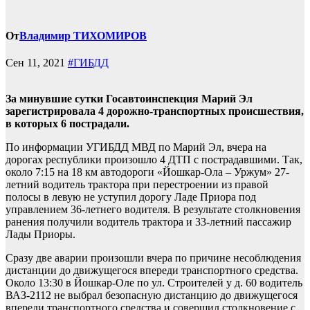
От
Владимир ТИХОМИРОВ
Сен 11, 2021
#ГИБДД
За минувшие сутки Госавтоинспекция Марий Эл
зарегистрировала 4 дорожно-транспортных происшествия,
в которых 6 пострадали.
По информации УГИБДД МВД по Марий Эл, вчера на
дорогах республики произошло 4 ДТП с пострадавшими. Так,
около 7:15 на 18 км автодороги «Йошкар-Ола – Уржум» 27-
летний водитель трактора при перестроении из правой
полосы в левую не уступил дорогу Ладе Приора под
управлением 36-летнего водителя. В результате столкновения
ранения получили водитель трактора и 33-летний пассажир
Лады Приоры.
Сразу две аварии произошли вчера по причине несоблюдения
дистанции до движущегося впереди транспортного средства.
Около 13:30 в Йошкар-Оле по ул. Строителей у д. 60 водитель
ВАЗ-2112 не выбрал безопасную дистанцию до движущегося
впереди транспортного средства и совершил столкновение с