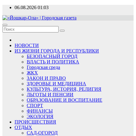
Перейти
06.08.2026
01:03
к
содержимому
«Йошкар-Ола» | Городская газета
Новости, события, люди
НОВОСТИ
ИЗ ЖИЗНИ ГОРОДА И РЕСПУБЛИКИ
БЕЗОПАСНЫЙ ГОРОД
ВЛАСТЬ И ПОЛИТИКА
Городская среда
ЖКХ
ЗАКОН И ПРАВО
ЗДОРОВЬЕ И МЕДИЦИНА
КУЛЬТУРА, ИСТОРИЯ, РЕЛИГИЯ
ЛЬГОТЫ И ПЕНСИИ
ОБРАЗОВАНИЕ И ВОСПИТАНИЕ
СПОРТ
ФИНАНСЫ
ЭКОЛОГИЯ
ПРОИСШЕСТВИЯ
ОТДЫХ
САД-ОГОРОД