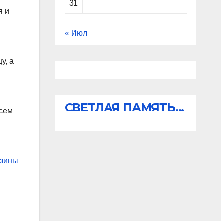
31
я и
« Июл
у, а
СВЕТЛАЯ ПАМЯТЬ...
всем
азины