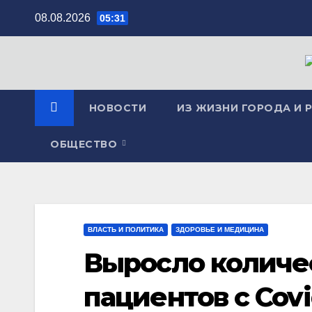
Перейти
08.08.2026
05:31
к
содержимому
НОВОСТИ
ИЗ ЖИЗНИ ГОРОДА И 
ОБЩЕСТВО
ВЛАСТЬ И ПОЛИТИКА
ЗДОРОВЬЕ И МЕДИЦИНА
Выросло количе
пациентов с Cov