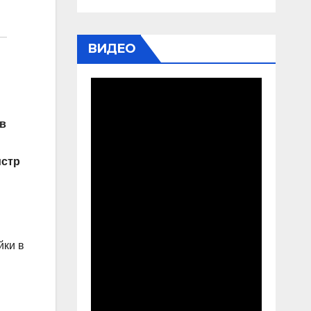
ВИДЕО
в
истр
йки в