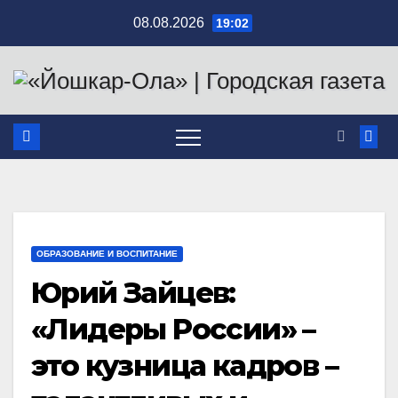
Перейти
08.08.2026
19:02
к
содержимому
ОБРАЗОВАНИЕ И ВОСПИТАНИЕ
Юрий Зайцев:
«Лидеры России» –
это кузница кадров –