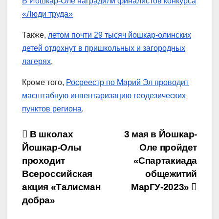
В Йошкар-Оле наградили финалистов конкурса
«Люди труда»
Также,
летом почти 29 тысяч йошкар-олинских
детей отдохнут в пришкольных и загородных
лагерях
,
Кроме того,
Росреестр по Марий Эл проводит
масштабную инвентаризацию геодезических
пунктов региона
.
Навигация
В школах
3 мая в Йошкар-
Йошкар-Олы
Оле пройдет
по
проходит
«Спартакиада
записям
Всероссийская
общежитий
акция «Талисман
МарГУ-2023»
добра»