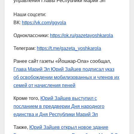
управления Главы Республики Марий Эл
Наши соцсети:
ВК:
https://vk.com/ggyola
Одноклассники:
https://ok.ru/gazetayoshkarola
Телеграм:
https://t.me/gazeta_yoshkarola
Ранее сайт газеты «Йошкар-Ола» сообщал,
Глава Марий Эл Юрий Зайцев подписал указ
об освобождении мобилизованных и членов их
семей от начисления пеней
Кроме того,
Юрий Зайцев выступил с
посланием в преддверии Дня народного
единства и Дня Республики Марий Эл
Также,
Юрий Зайцев открыл новое здание