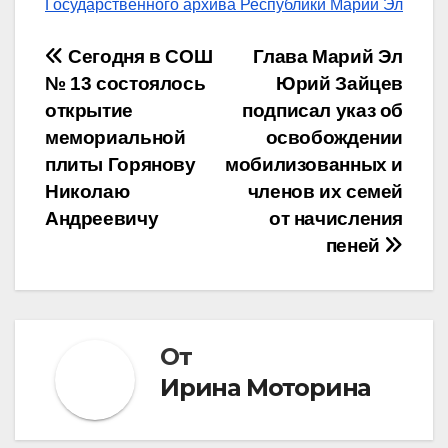
Государственного архива Республики Марий Эл
Навигация
Сегодня в СОШ
Глава Марий Эл
№ 13 состоялось
Юрий Зайцев
по
открытие
подписал указ об
записям
мемориальной
освобождении
плиты Горянову
мобилизованных и
Николаю
членов их семей
Андреевичу
от начисления
пеней
От
Ирина Моторина