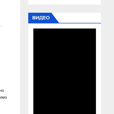
ВИДЕО
но
димо