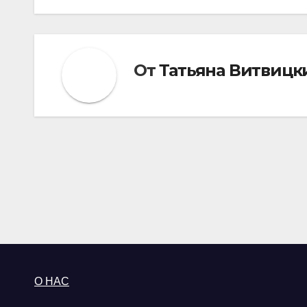
записям
От
Татьяна Витвицк
О НАС