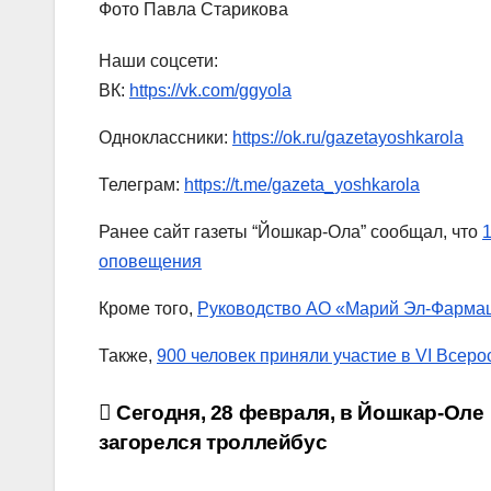
Фото Павла Старикова
Наши соцсети:
ВК:
https://vk.com/ggyola
Одноклассники:
https://ok.ru/gazetayoshkarola
Телеграм:
https://t.me/gazeta_yoshkarola
Ранее сайт газеты “Йошкар-Ола” сообщал, что
оповещения
Кроме того,
Руководство АО «Марий Эл-Фармац
Также,
900 человек приняли участие в VI Всер
Навигация
Сегодня, 28 февраля, в Йошкар-Оле
загорелся троллейбус
по