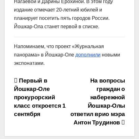
Нагаевой и Дарины Ерохиной. В этом году
издание отмечает 20-летний юбилей и
планирует посетить пять городов России.
Йошкар-Ола станет первой в списке.
Напоминаем, что проект «Журнальная
панорама» в Йошкар-Оле
дополнили
новыми
экспонатами.
Навигация
Первый в
На вопросы
Йошкар-Оле
граждан о
по
прокурорский
набережной
записям
класс откроется 1
Йошкар-Олы
сентября
ответил врио мэра
Антон Трудинов