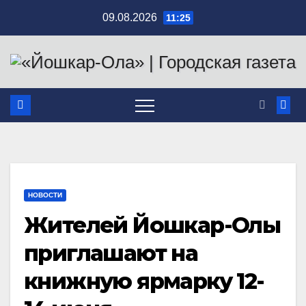
Перейти
09.08.2026
11:25
к
содержимому
НОВОСТИ
Жителей Йошкар-Олы
приглашают на
книжную ярмарку 12-