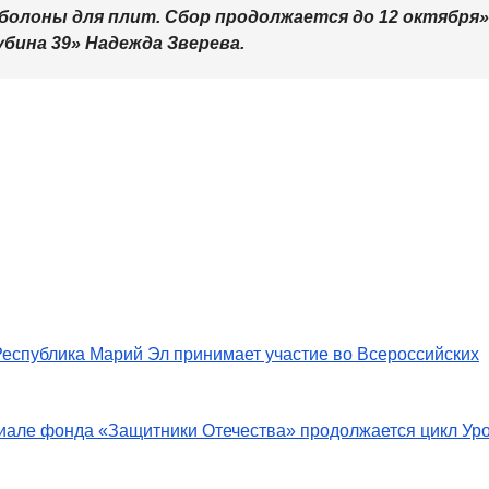
лоны для плит. Сбор продолжается до 12 октября»
бина 39» Надежда Зверева.
Республика Марий Эл принимает участие во Всероссийских
иале фонда «Защитники Отечества» продолжается цикл Ур