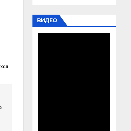
ВИДЕО
ихся
а