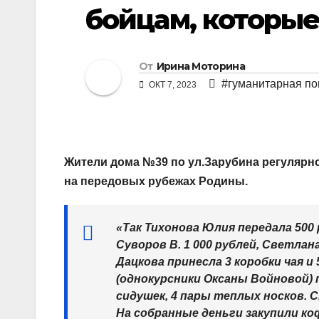
бойцам, которые
От
Ирина Моторина
#гуманитарная п
ОКТ 7, 2023
Жители дома №39 по ул.Зарубина регулярн
на передовых рубежах Родины.
«Так Тихонова Юлия передала 500 р
Суворов В. 1 000 рублей, Светлан
Дацкова принесла 3 коробки чая и
(однокурсники Оксаны Войновой) 
сидушек, 4 пары теплых носков. 
На собранные деньги закупили ко