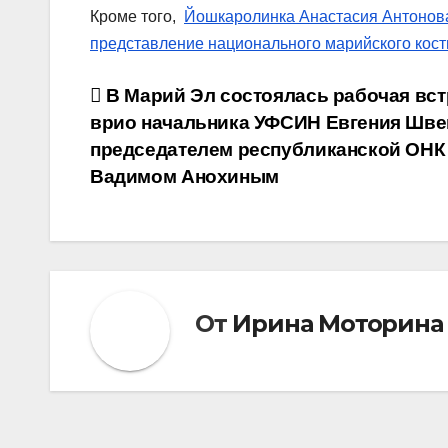
Кроме того,
Йошкаролинка Анастасия Антонова
представление национального марийского кост
Навигация
В Марий Эл состоялась рабочая вст
врио начальника УФСИН Евгения Шве
по
председателем республиканской ОНК
записям
Вадимом Анохиным
От
Ирина Моторина