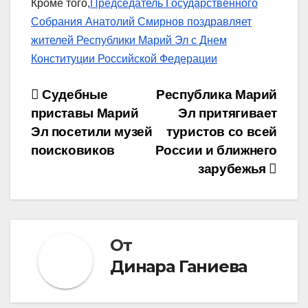
Кроме того,
Председатель Государственного
Собрания Анатолий Смирнов поздравляет
жителей Республики Марий Эл с Днем
Конституции Российской Федерации
Навигация
Судебные
Республика Марий
приставы Марий
Эл притягивает
по
Эл посетили музей
туристов со всей
записям
поисковиков
России и ближнего
зарубежья
От
Динара Ганиева