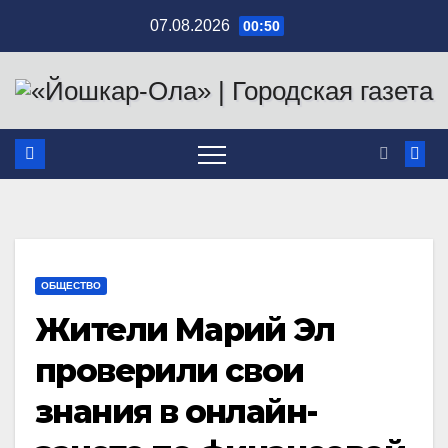
Перейти
07.08.2026
00:50
к
содержимому
ОБЩЕСТВО
Жители Марий Эл
проверили свои
знания в онлайн-