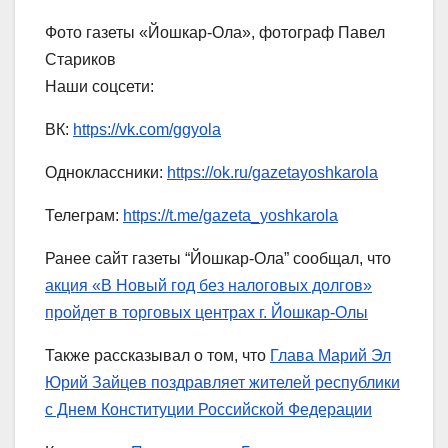
Фото газеты «Йошкар-Ола», фотограф Павел
Стариков
Наши соцсети:
ВК:
https://vk.com/ggyola
Одноклассники:
https://ok.ru/gazetayoshkarola
Телеграм:
https://t.me/gazeta_yoshkarola
Ранее сайт газеты “Йошкар-Ола” сообщал, что
акция «В Новый год без налоговых долгов»
пройдет в торговых центрах г. Йошкар-Олы
Также рассказывал о том, что
Глава Марий Эл
Юрий Зайцев поздравляет жителей республики
с Днем Конституции Российской Федерации