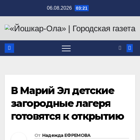
Перейти
06.08.2026
03:21
к
содержимому
В Марий Эл детские
загородные лагеря
готовятся к открытию
От
Надежда ЕФРЕМОВА