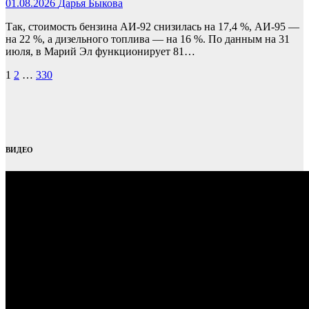
01.08.2026
Дарья Быкова
Так, стоимость бензина АИ‑92 снизилась на 17,4 %, АИ‑95 —
на 22 %, а дизельного топлива — на 16 %. По данным на 31
июля, в Марий Эл функционирует 81…
Пагинация
1
2
…
330
записей
ВИДЕО