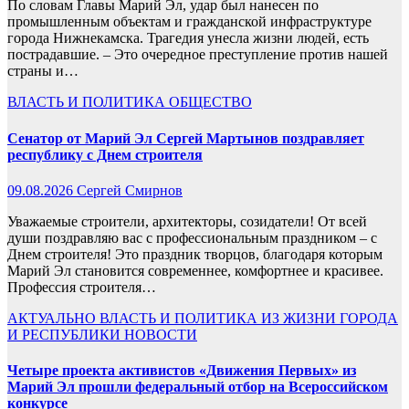
По словам Главы Марий Эл, удар был нанесен по
промышленным объектам и гражданской инфраструктуре
города Нижнекамска. Трагедия унесла жизни людей, есть
пострадавшие. – Это очередное преступление против нашей
страны и…
ВЛАСТЬ И ПОЛИТИКА
ОБЩЕСТВО
Сенатор от Марий Эл Сергей Мартынов поздравляет
республику с Днем строителя
09.08.2026
Сергей Смирнов
Уважаемые строители, архитекторы, созидатели! От всей
души поздравляю вас с профессиональным праздником – с
Днем строителя! Это праздник творцов, благодаря которым
Марий Эл становится современнее, комфортнее и красивее.
Профессия строителя…
АКТУАЛЬНО
ВЛАСТЬ И ПОЛИТИКА
ИЗ ЖИЗНИ ГОРОДА
И РЕСПУБЛИКИ
НОВОСТИ
Четыре проекта активистов «Движения Первых» из
Марий Эл прошли федеральный отбор на Всероссийском
конкурсе