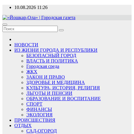
Перейти
10.08.2026
11:26
к
содержимому
«Йошкар-Ола» | Городская газета
Новости, события, люди
НОВОСТИ
ИЗ ЖИЗНИ ГОРОДА И РЕСПУБЛИКИ
БЕЗОПАСНЫЙ ГОРОД
ВЛАСТЬ И ПОЛИТИКА
Городская среда
ЖКХ
ЗАКОН И ПРАВО
ЗДОРОВЬЕ И МЕДИЦИНА
КУЛЬТУРА, ИСТОРИЯ, РЕЛИГИЯ
ЛЬГОТЫ И ПЕНСИИ
ОБРАЗОВАНИЕ И ВОСПИТАНИЕ
СПОРТ
ФИНАНСЫ
ЭКОЛОГИЯ
ПРОИСШЕСТВИЯ
ОТДЫХ
САД-ОГОРОД