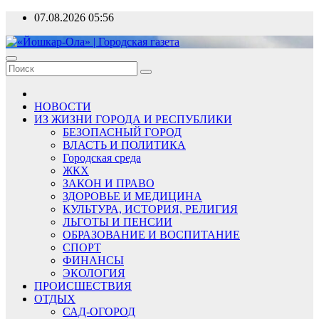
Перейти
07.08.2026
05:56
к
содержимому
«Йошкар-Ола» | Городская газета
Новости, события, люди
НОВОСТИ
ИЗ ЖИЗНИ ГОРОДА И РЕСПУБЛИКИ
БЕЗОПАСНЫЙ ГОРОД
ВЛАСТЬ И ПОЛИТИКА
Городская среда
ЖКХ
ЗАКОН И ПРАВО
ЗДОРОВЬЕ И МЕДИЦИНА
КУЛЬТУРА, ИСТОРИЯ, РЕЛИГИЯ
ЛЬГОТЫ И ПЕНСИИ
ОБРАЗОВАНИЕ И ВОСПИТАНИЕ
СПОРТ
ФИНАНСЫ
ЭКОЛОГИЯ
ПРОИСШЕСТВИЯ
ОТДЫХ
САД-ОГОРОД