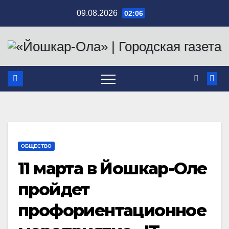
Перейти
09.08.2026
02:06
к
содержимому
ОБЩЕСТВО
11 марта в Йошкар-Оле
пройдет
профориентационное