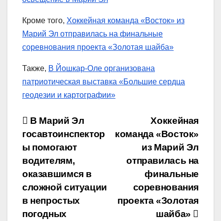
Кроме того,
Хоккейная команда «Восток» из
Марий Эл отправилась на финальные
соревнования проекта «Золотая шайба»
Также,
В Йошкар-Оле организована
патриотическая выставка «Большие сердца
геодезии и картографии»
Навигация
В Марий Эл
Хоккейная
госавтоинспектор
команда «Восток»
по
ы помогают
из Марий Эл
записям
водителям,
отправилась на
оказавшимся в
финальные
сложной ситуации
соревнования
в непростых
проекта «Золотая
погодных
шайба»