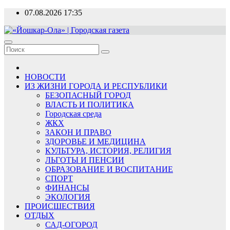
Перейти
07.08.2026
17:35
к
содержимому
«Йошкар-Ола» | Городская газета
Новости, события, люди
НОВОСТИ
ИЗ ЖИЗНИ ГОРОДА И РЕСПУБЛИКИ
БЕЗОПАСНЫЙ ГОРОД
ВЛАСТЬ И ПОЛИТИКА
Городская среда
ЖКХ
ЗАКОН И ПРАВО
ЗДОРОВЬЕ И МЕДИЦИНА
КУЛЬТУРА, ИСТОРИЯ, РЕЛИГИЯ
ЛЬГОТЫ И ПЕНСИИ
ОБРАЗОВАНИЕ И ВОСПИТАНИЕ
СПОРТ
ФИНАНСЫ
ЭКОЛОГИЯ
ПРОИСШЕСТВИЯ
ОТДЫХ
САД-ОГОРОД