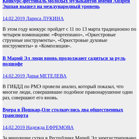
Конкурс-фестиваль молодых музыкантов имени Андрея
Эшпая вышел на международный уровень
14.02.2019
Лариса ЛУКИНА
В этом году конкурс пройдет с 11 по 13 марта традиционно по
четырем номинациям: «Фортепиано», «Оркестровые
струнные инструменты», «Оркестровые духовые
инструменты» и «Композиция».
В Марий Эл люди вновь продолжают садиться за руль
подшофе
14.02.2019
Дарья МЕТЕЛЕВА
В ГИБДД по РМЭ провели анализ, который показал, что
многие люди, совершившие подобное правонарушение один
раз, совершают его вновь.
Вчера в Йошкар-Оле столкнулись два общественных
транспорта
14.02.2019
Надежда ЕФРЕМОВА
За минувшие сутки в Республике Марий Эл зарегистрировано