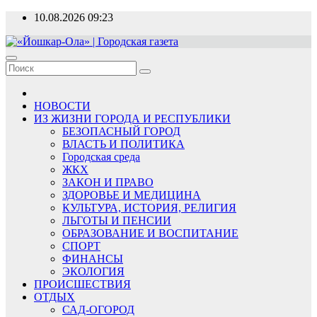
Перейти
10.08.2026
09:23
к
содержимому
«Йошкар-Ола» | Городская газета
Новости, события, люди
НОВОСТИ
ИЗ ЖИЗНИ ГОРОДА И РЕСПУБЛИКИ
БЕЗОПАСНЫЙ ГОРОД
ВЛАСТЬ И ПОЛИТИКА
Городская среда
ЖКХ
ЗАКОН И ПРАВО
ЗДОРОВЬЕ И МЕДИЦИНА
КУЛЬТУРА, ИСТОРИЯ, РЕЛИГИЯ
ЛЬГОТЫ И ПЕНСИИ
ОБРАЗОВАНИЕ И ВОСПИТАНИЕ
СПОРТ
ФИНАНСЫ
ЭКОЛОГИЯ
ПРОИСШЕСТВИЯ
ОТДЫХ
САД-ОГОРОД