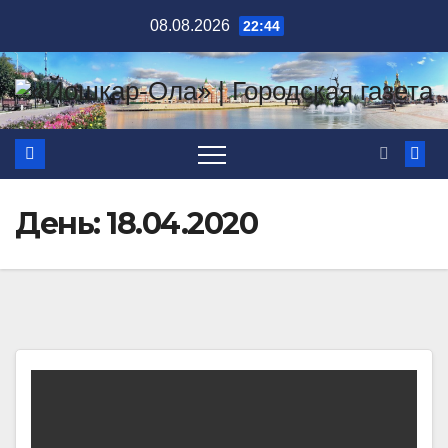
Перейти
08.08.2026
22:44
к
содержимому
День:
18.04.2020