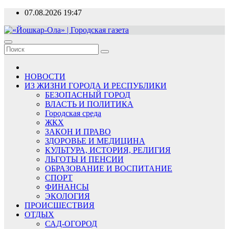
Перейти
07.08.2026
19:47
к
содержимому
«Йошкар-Ола» | Городская газета
Новости, события, люди
НОВОСТИ
ИЗ ЖИЗНИ ГОРОДА И РЕСПУБЛИКИ
БЕЗОПАСНЫЙ ГОРОД
ВЛАСТЬ И ПОЛИТИКА
Городская среда
ЖКХ
ЗАКОН И ПРАВО
ЗДОРОВЬЕ И МЕДИЦИНА
КУЛЬТУРА, ИСТОРИЯ, РЕЛИГИЯ
ЛЬГОТЫ И ПЕНСИИ
ОБРАЗОВАНИЕ И ВОСПИТАНИЕ
СПОРТ
ФИНАНСЫ
ЭКОЛОГИЯ
ПРОИСШЕСТВИЯ
ОТДЫХ
САД-ОГОРОД