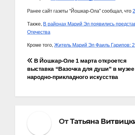
Ранее сайт газеты “Йошкар-Ола” сообщал, что
Также,
В районах Марий Эл появились предста
Отечества
Кроме того,
Житель Марий Эл Фаиль Гарипов: 
Навигация
В Йошкар-Оле 1 марта откроется
выставка “Вазочка для души” в музее
по
народно-прикладного искусства
записям
От
Татьяна Витвицк