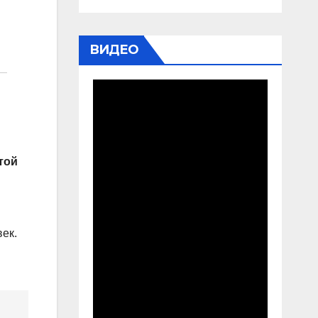
ВИДЕО
той
век.