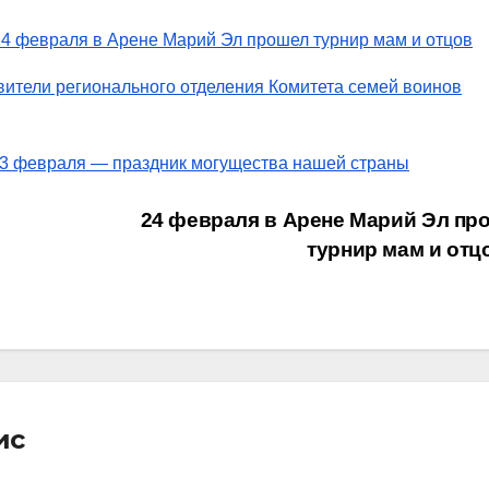
24 февраля в Арене Марий Эл прошел турнир мам и отцов
вители регионального отделения Комитета семей воинов
23 февраля — праздник могущества нашей страны
24 февраля в Арене Марий Эл пр
турнир мам и от
ис